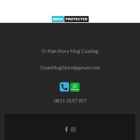
D-Nan Store Mug Coating
DnanMugStore@gmail.com
0811 3197 957
Facebook
Instagram
link
link