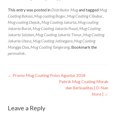
This entry was posted in
Distributor Mug
and tagged
Mug
Coating Bekasi
,
Mug coating Bogor
,
Mug Coating Cibubur
,
Mug coating Depok
,
Mug Coating Jakarta
,
Mug coating
Jakarta Barat
,
Mug Coating Jakarta Pusat
,
Mug Coating
Jakarta Selatan
,
Mug Coating Jakarta Timur
,
Mug Coating
Jakarta Utara
,
Mug Coating Jatinegara
,
Mug Coating
Mangga Dua
,
Mug Coating Tangerang
. Bookmark the
permalink
.
Post navigation
←
Promo Mug Coating Polos Agustus 2018
Pabrik Mug Coating Murah
dan Berkualitas [ D-Nan
Store ]
→
Leave a Reply