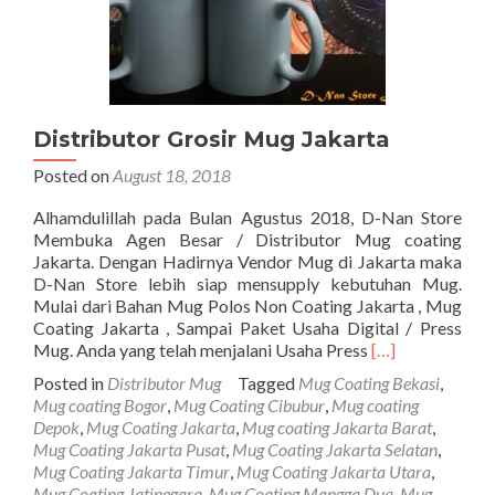
Distributor Grosir Mug Jakarta
Posted on
August 18, 2018
Alhamdulillah pada Bulan Agustus 2018, D-Nan Store
Membuka Agen Besar / Distributor Mug coating
Jakarta. Dengan Hadirnya Vendor Mug di Jakarta maka
D-Nan Store lebih siap mensupply kebutuhan Mug.
Mulai dari Bahan Mug Polos Non Coating Jakarta , Mug
Coating Jakarta , Sampai Paket Usaha Digital / Press
Read
Mug. Anda yang telah menjalani Usaha Press
[…]
more
Posted in
Distributor Mug
Tagged
Mug Coating Bekasi
,
about
Mug coating Bogor
,
Mug Coating Cibubur
,
Mug coating
Distributor
Depok
,
Mug Coating Jakarta
,
Mug coating Jakarta Barat
,
Grosir
Mug Coating Jakarta Pusat
,
Mug Coating Jakarta Selatan
,
Mug
Mug Coating Jakarta Timur
,
Mug Coating Jakarta Utara
,
Jakarta
Mug Coating Jatinegara
,
Mug Coating Mangga Dua
,
Mug