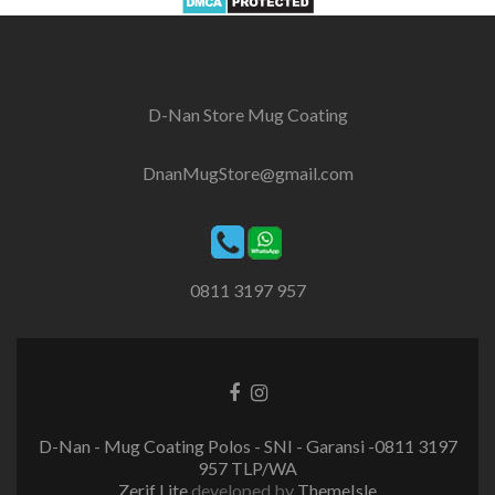
D-Nan Store Mug Coating
DnanMugStore@gmail.com
0811 3197 957
Facebook
Instagram
link
link
D-Nan - Mug Coating Polos - SNI - Garansi -0811 3197
957 TLP/WA
Zerif Lite
developed by
ThemeIsle