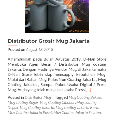
Distributor Grosir Mug Jakarta
Posted on
August 18, 2018
Alhamdulillah pada Bulan Agustus 2018, D-Nan Store
Membuka Agen Besar / Distributor Mug coating
Jakarta. Dengan Hadirnya Vendor Mug di Jakarta maka
D-Nan Store lebih siap mensupply kebutuhan Mug.
Mulai dari Bahan Mug Polos Non Coating Jakarta , Mug
Coating Jakarta , Sampai Paket Usaha Digital / Press
Read
Mug. Anda yang telah menjalani Usaha Press
[…]
more
Posted in
Distributor Mug
Tagged
Mug Coating Bekasi
,
about
Mug coating Bogor
,
Mug Coating Cibubur
,
Mug coating
Distributor
Depok
,
Mug Coating Jakarta
,
Mug coating Jakarta Barat
,
Grosir
Mug Coating Jakarta Pusat
,
Mug Coating Jakarta Selatan
,