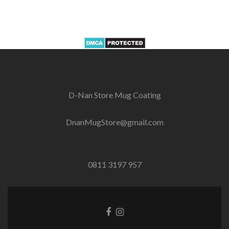
D-Nan Store Mug Coating
DnanMugStore@gmail.com
0811 3197 957
Facebook
Instagram
link
link