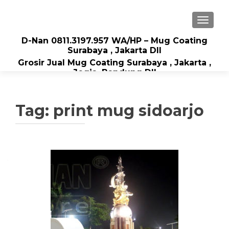
TOGGLE
D-Nan 0811.3197.957 WA/HP – Mug Coating
Surabaya , Jakarta Dll
Grosir Jual Mug Coating Surabaya , Jakarta ,
Jogja, Bandung Dll
Tag: print mug sidoarjo