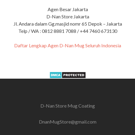
Agen Besar Jakarta
D-Nan Store Jakarta
Jl. Andara dalam Gg.masjid nomr 65 Depok – Jakarta
Telp / WA : 0812 8881 7088 / +44 7460 673130
Daftar Lengkap Agen D-Nan Mug Seluruh Indonesia
D-Nan Store Mug Coating
DnanMugStore@gmail.com