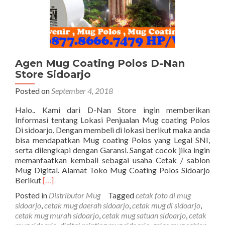
Agen Mug Coating Polos D-Nan
Store Sidoarjo
Posted on
September 4, 2018
Halo.. Kami dari D-Nan Store ingin memberikan
Informasi tentang Lokasi Penjualan Mug coating Polos
Di sidoarjo. Dengan membeli di lokasi berikut maka anda
bisa mendapatkan Mug coating Polos yang Legal SNI,
serta dilengkapi dengan Garansi. Sangat cocok jika ingin
memanfaatkan kembali sebagai usaha Cetak / sablon
Mug Digital. Alamat Toko Mug Coating Polos Sidoarjo
Read
Berikut
[…]
more
Posted in
Distributor Mug
Tagged
cetak foto di mug
about
sidoarjo
,
cetak mug daerah sidoarjo
,
cetak mug di sidoarjo
,
Agen
cetak mug murah sidoarjo
,
cetak mug satuan sidoarjo
,
cetak
Mug