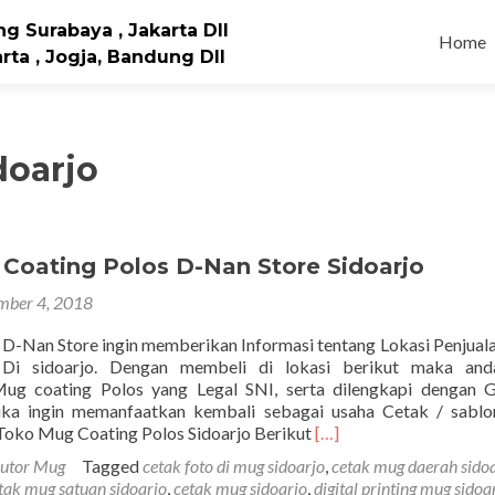
Skip to
g Surabaya , Jakarta Dll
Home
rta , Jogja, Bandung Dll
doarjo
Coating Polos D-Nan Store Sidoarjo
mber 4, 2018
i D-Nan Store ingin memberikan Informasi tentang Lokasi Penjua
 Di sidoarjo. Dengan membeli di lokasi berikut maka and
g coating Polos yang Legal SNI, serta dilengkapi dengan Ga
ika ingin memanfaatkan kembali sebagai usaha Cetak / sabl
Read
 Toko Mug Coating Polos Sidoarjo Berikut
[…]
more
butor Mug
Tagged
cetak foto di mug sidoarjo
,
cetak mug daerah sido
about
tak mug satuan sidoarjo
,
cetak mug sidoarjo
,
digital printing mug sidoa