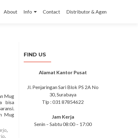
 content
About
Info
Contact
Distributor & Agen
FIND US
Alamat Kantor Pusat
Jl. Penjaringan Sari Blok PS 2A No
30, Surabaya
lan Mug
Tlp : 031 87854622
a bisa
ransi.
on Mug
Jam Kerja
Senin – Sabtu 08:00 – 17:00
arjo
,
rjo
,