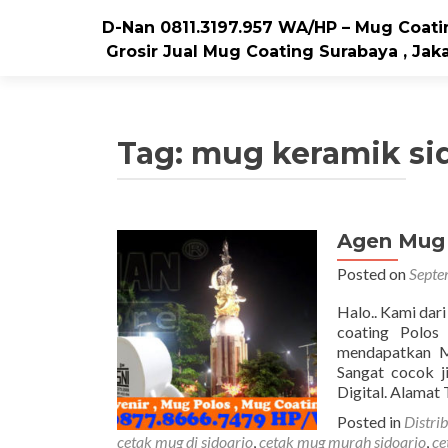
D-Nan 0811.3197.957 WA/HP – Mug Coatin
Grosir Jual Mug Coating Surabaya , Jaka
Tag: mug keramik si
Agen Mug 
Posted on
Septe
Halo.. Kami dar
coating Polos
mendapatkan Mu
Sangat cocok j
Digital. Alamat
Posted in
Distri
cetak mug di sidoarjo
,
cetak mug murah sidoarjo
,
ce