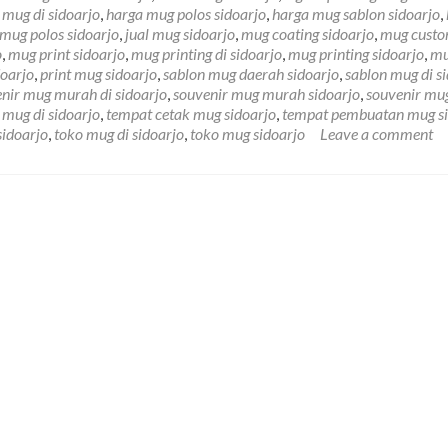
Agen
 mug di sidoarjo
,
harga mug polos sidoarjo
,
harga mug sablon sidoarjo
,
Mug
 mug polos sidoarjo
,
jual mug sidoarjo
,
mug coating sidoarjo
,
mug cust
Coating
o
,
mug print sidoarjo
,
mug printing di sidoarjo
,
mug printing sidoarjo
,
m
Polos
doarjo
,
print mug sidoarjo
,
sablon mug daerah sidoarjo
,
sablon mug di s
D-
nir mug murah di sidoarjo
,
souvenir mug murah sidoarjo
,
souvenir mu
Nan
 mug di sidoarjo
,
tempat cetak mug sidoarjo
,
tempat pembuatan mug si
Store
sidoarjo
,
toko mug di sidoarjo
,
toko mug sidoarjo
Leave a comment
Sidoarjo