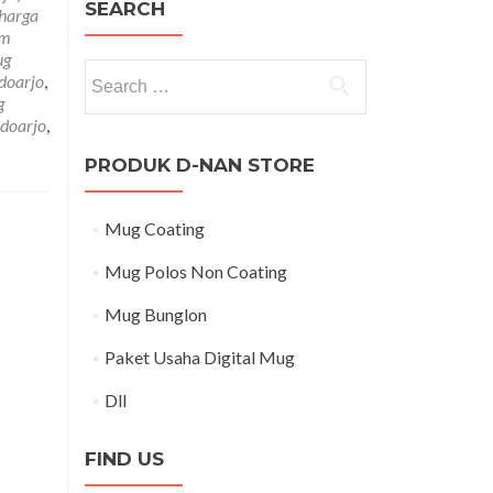
SEARCH
harga
om
ug
Search for:
idoarjo
,
g
doarjo
,
PRODUK D-NAN STORE
Mug Coating
Mug Polos Non Coating
Mug Bunglon
Paket Usaha Digital Mug
Dll
FIND US