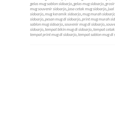
gelas mug sablon sidoarjo
,
gelas mug sidoarjo
,
grosir
mug souvenir sidoarjo
,
jasa cetak mug sidoarjo
,
jual
sidoarjo
,
mug keramik sidoarjo
,
mug murah sidoarj
sidoarjo
,
pesan mug di sidoarjo
,
print mug murah si
sablon mug sidoarjo
,
souvenir mug di sidoarjo
,
souve
sidoarjo
,
tempat bikin mug di sidoarjo
,
tempat cetak
tempat print mug di sidoarjo
,
tempat sablon mug di 