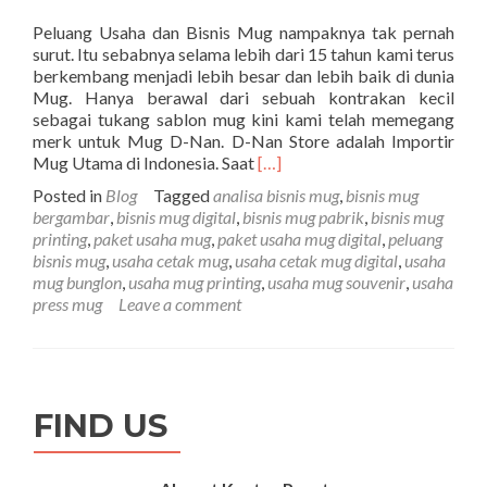
Peluang Usaha dan Bisnis Mug nampaknya tak pernah
surut. Itu sebabnya selama lebih dari 15 tahun kami terus
berkembang menjadi lebih besar dan lebih baik di dunia
Mug. Hanya berawal dari sebuah kontrakan kecil
sebagai tukang sablon mug kini kami telah memegang
merk untuk Mug D-Nan. D-Nan Store adalah Importir
Read
Mug Utama di Indonesia. Saat
[…]
more
Posted in
Blog
Tagged
analisa bisnis mug
,
bisnis mug
about
bergambar
,
bisnis mug digital
,
bisnis mug pabrik
,
bisnis mug
Peluang
printing
,
paket usaha mug
,
paket usaha mug digital
,
peluang
Usaha
bisnis mug
,
usaha cetak mug
,
usaha cetak mug digital
,
usaha
dan
mug bunglon
,
usaha mug printing
,
usaha mug souvenir
,
usaha
Bisnis
press mug
Leave a comment
Mug
–
Mudah
dan
Profit
FIND US
Milyaran