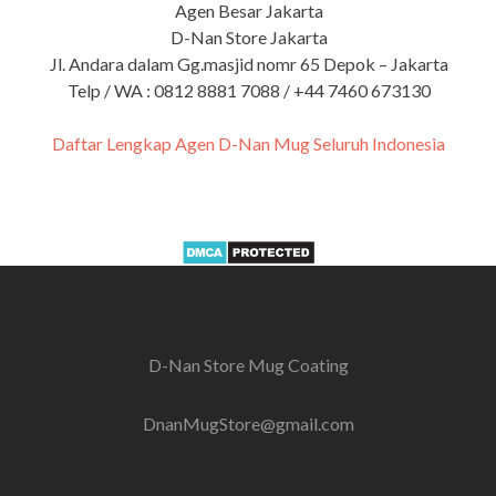
Agen Besar Jakarta
D-Nan Store Jakarta
Jl. Andara dalam Gg.masjid nomr 65 Depok – Jakarta
Telp / WA : 0812 8881 7088 / +44 7460 673130
Daftar Lengkap Agen D-Nan Mug Seluruh Indonesia
D-Nan Store Mug Coating
DnanMugStore@gmail.com