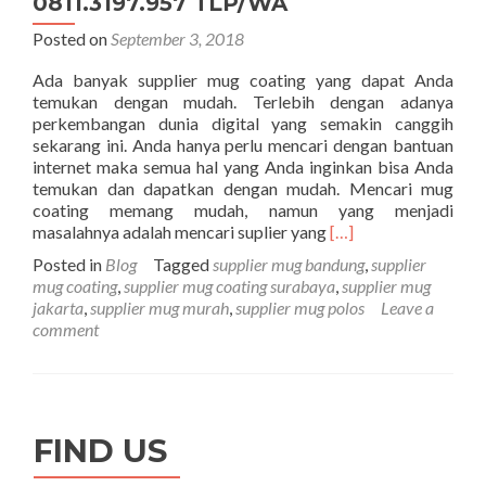
0811.3197.957 TLP/WA
Posted on
September 3, 2018
Ada banyak supplier mug coating yang dapat Anda
temukan dengan mudah. Terlebih dengan adanya
perkembangan dunia digital yang semakin canggih
sekarang ini. Anda hanya perlu mencari dengan bantuan
internet maka semua hal yang Anda inginkan bisa Anda
temukan dan dapatkan dengan mudah. Mencari mug
coating memang mudah, namun yang menjadi
Read
masalahnya adalah mencari suplier yang
[…]
more
Posted in
Blog
Tagged
supplier mug bandung
,
supplier
about
mug coating
,
supplier mug coating surabaya
,
supplier mug
Supplier
jakarta
,
supplier mug murah
,
supplier mug polos
Leave a
Mug
comment
Coating
Harga
Terjangkau
Kualitas
Terbaik
FIND US
–
0811.3197.957