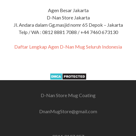
Agen Besar Jakarta
D-Nan Store Jakarta
Jl. Andara dalam Gg.masjid nomr 65 Depok – Jakarta
Telp / WA : 0812 8881 7088 / +44 7460 673130
Daftar Lengkap Agen D-Nan Mug Seluruh Indonesia
D-Nan Store Mug Coating
DnanMugStore@gmail.com