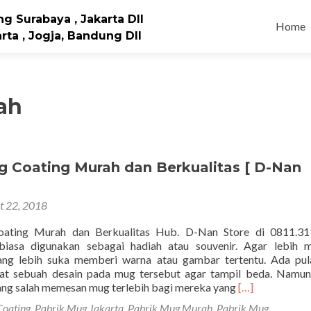
Skip to
g Surabaya , Jakarta Dll
Home
rta , Jogja, Bandung Dll
ah
g Coating Murah dan Berkualitas [ D-Nan
t 22, 2018
ating Murah dan Berkualitas Hub. D-Nan Store di 0811.31
asa digunakan sebagai hadiah atau souvenir. Agar lebih m
ng lebih suka memberi warna atau gambar tertentu. Ada pul
t sebuah desain pada mug tersebut agar tampil beda. Namun
Read
ang salah memesan mug terlebih bagi mereka yang
[…]
more
Coating
,
Pabrik Mug Jakarta
,
Pabrik Mug Murah
,
Pabrik Mug