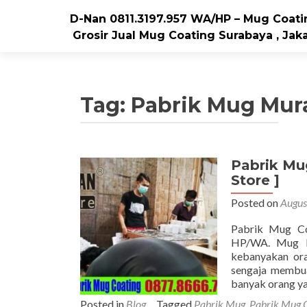
D-Nan 0811.3197.957 WA/HP – Mug Coatin
Grosir Jual Mug Coating Surabaya , Jaka
Tag: Pabrik Mug Mur
Pabrik Mu
Store ]
Posted on
Augus
Pabrik Mug Co
HP/WA. Mug bi
kebanyakan ora
sengaja membua
banyak orang y
Posted in
Blog
Tagged
Pabrik Mug
,
Pabrik Mug 